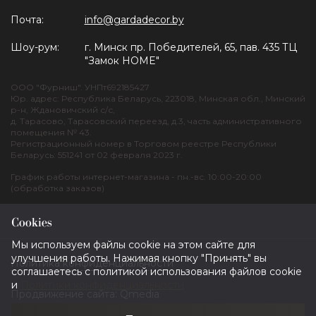
Почта:
info@gardadecor.by
Шоу-рум:
г. Минск пр. Победителей, 65, пав. 435 ТЦ
"Замок HOME"
ООО "Фурниш". УНПт692185427
Юр. адрес: Республика Беларусь, 223018, Минская обл., Минский
р-н, Ждановичский с/с,
д. Тарасово, Тарасовский переезд, д.3, часть административного
помещения № 43.
Регистрационный номер в Торговом реестре Республики
Беларусь: 551241 от 02 февраля 2023 г.
График работы интернет-магазина - пн.-вс. 10:00-20:00
(обработка заказов)
Cookies
Мы используем файлы cookie на этом сайте для
улучшения работы. Нажимая кнопку "Принять" вы
Политика конфиденциальности
соглашаетесь с политикой использования файлов cookie
и
Политики конфиденциальности
Продвижение сайта:
Qmedia