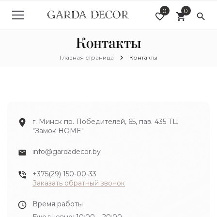
0
0
favorite_border
shopping_cart
search
Контакты
chevron_right
Главная страница
Контакты
location_on
г. Минск пр. Победителей, 65, пав. 435 ТЦ
"Замок HOME"
info@gardadecor.by
email
+375(29) 150-00-33
phone_in_talk
Заказать обратный звонок
Время работы
schedule