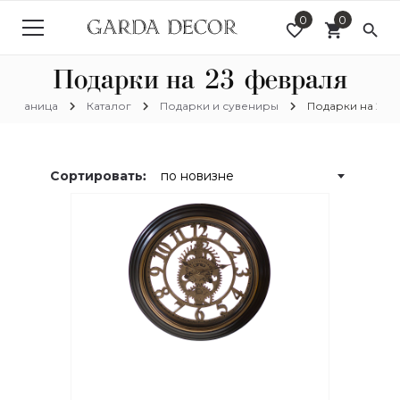
0
0
favorite_border
shopping_cart
search
Подарки на 23 февраля
chevron_right
chevron_right
chevron_right
я страница
Каталог
Подарки и сувениры
Подарки на 23 
Сортировать: