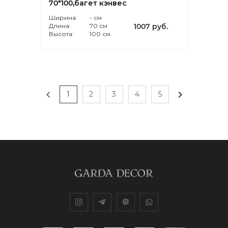
70*100,багет кэнвес
Ширина:
- см
Длина:
70 см
1007 руб.
Высота:
100 см
chevron_left
chevron_right
1
2
3
4
5