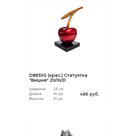
D893XS (крас.) Статуэтка
"Вишня" 21х11х31
Ширина:
23 см
Длина:
14 см
486 руб.
Высота:
31 см