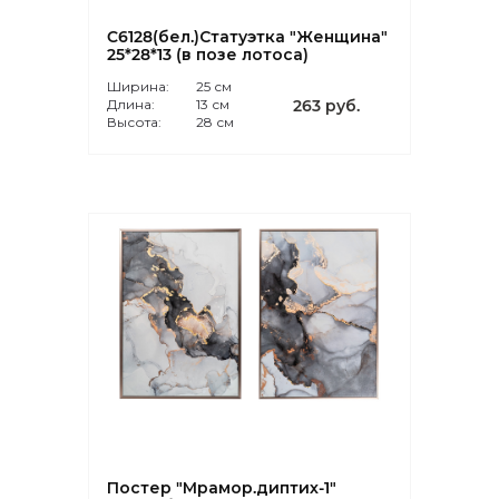
C6128(бел.)Статуэтка "Женщина"
25*28*13 (в позе лотоса)
Ширина:
25 см
Длина:
13 см
263 руб.
Высота:
28 см
Постер "Мрамор.диптих-1"