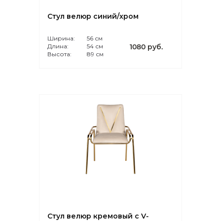
Стул велюр синий/хром
Ширина:
56 см
Длина:
54 см
1080 руб.
Высота:
89 см
Стул велюр кремовый с V-