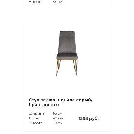
Высота:
80 см
Стул велюр шенилл серый/
браш.золото
Ширина:
65 см
Длина:
49 см
1368 руб.
Высота:
99 см