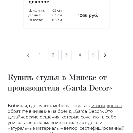
декором
Ширина:
65 см
Длина:
63 см
1066 руб.
Высота:
85 см
chevron_left
chevron_right
1
2
3
4
5
Купить стулья в Минске от
производителя «Garda Decor»
Выбирая, где купить мебель – стулья,
диваны
,
кресла
,
обратите внимание на бренд «Garda Decor». Это
дизайнерские решения, которые сочетают в себе
уникальное оформление в стиле арт-деко и
натуральные материалы – велюр, сертифицированный