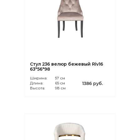
Стул 236 велюр бежевый Riv16
63*56*98
Ширина:
57 см
Длина:
65 см
1386 руб.
Высота:
98 см