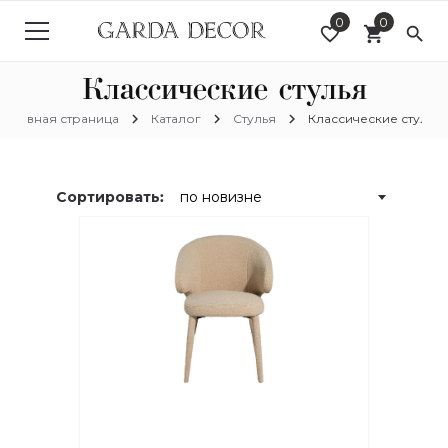
0
0
favorite_border
shopping_cart
search
Классические стулья
chevron_right
chevron_right
chevron_right
Главная страница
Каталог
Стулья
Классические стулья
Сортировать: