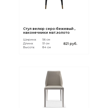
Стул велюр серо-бежевый ,
наконечники мат.золото
Ширина:
56 см
Длина:
51 см
821 руб.
Высота:
84 см