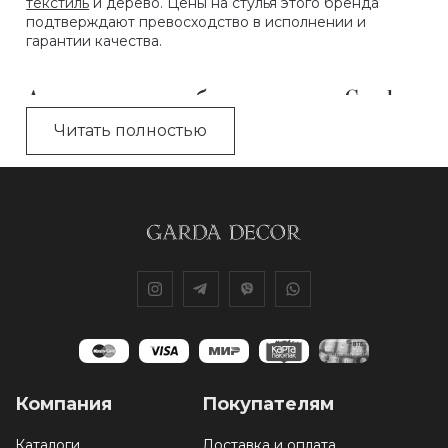
текстиль
и дерево. Цены на стулья этого бренда
подтверждают превосходство в исполнении и
гарантии качества.
Ассортимент мебели, стульев «Garda
Decor»
Читать полностью
Собираясь купить обеденный стул, дизайнеры
рекомендуют обращать внимание на конструктивные
особенности этой мебели.
Классика. Модели на 4 ножках с деревянным
каркасом, с высокой спинкой и мягкой обивкой
из велюра – выбор тех, кто ценит свободное
пространство и отдает предпочтение строгости
в исполнении.
На полубарные и
барные стулья
в каталоге цены
выше, но выглядят они более утонченно. Каркас
Компания
Покупателям
металлический, обработан глянцевым или
матовым покрытием. Спинка полукруглая, не
Каталоги
Доставка и оплата
соединена с подушкой на сиденье. Нередко