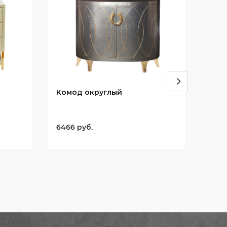
Комод округлый
Ком
шам
6466 руб.
6631