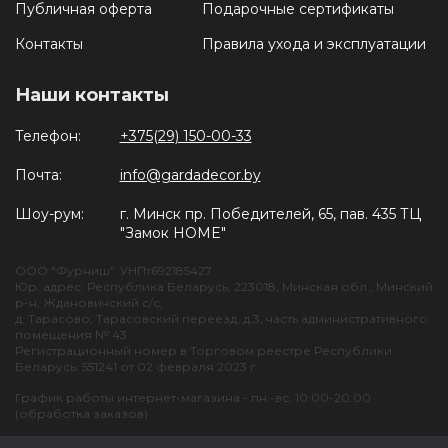
Публичная оферта
Подарочные сертификаты
Контакты
Правила ухода и эксплуатации
Наши контакты
Телефон:
+375(29) 150-00-33
Почта:
info@gardadecor.by
Шоу-рум:
г. Минск пр. Победителей, 65, пав. 435 ТЦ
"Замок HOME"
ООО "Фурниш". УНПт692185427
Юр. адрес: Республика Беларусь, 223018, Минская обл., Минский
р-н, Ждановичский с/с,
д. Тарасово, Тарасовский переезд, д.3, часть административного
помещения № 43.
Регистрационный номер в Торговом реестре Республики
Беларусь: 551241 от 02 февраля 2023 г.
График работы интернет-магазина - пн.-вс. 10:00-20:00
(обработка заказов)