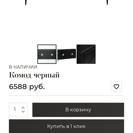
В НАЛИЧИИ
Комод черный
6588 руб.
favorite_border
expand_less
В корзину
expand_more
Купить в 1 клик