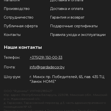
Каталоги
Доставка и оплата
Производство
Доставка и оплата
Сотрудничество
Гарантия и возврат
Публичная оферта
Подарочные сертификаты
Контакты
Правила ухода и эксплуатации
Наши контакты
Телефон:
+375(29) 150-00-33
Почта:
info@gardadecor.by
Шоу-рум:
г. Минск пр. Победителей, 65, пав. 435 ТЦ
"Замок HOME"
ООО "Фурниш". УНПт692185427
Юр. адрес: Республика Беларусь, 223018, Минская обл., Минский
р-н, Ждановичский с/с,
д. Тарасово, Тарасовский переезд, д.3, часть административного
помещения № 43.
Регистрационный номер в Торговом реестре Республики