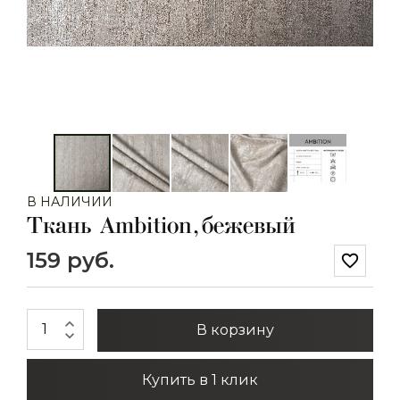
В НАЛИЧИИ
Ткань Ambition, бежевый
159 руб.
favorite_border
expand_less
В корзину
expand_more
Купить в 1 клик