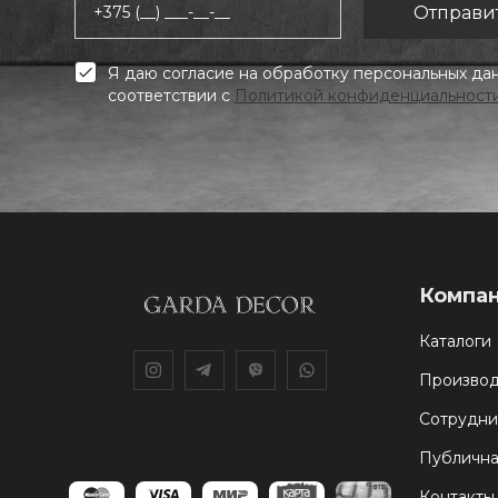
+375 (__) ___-__-__
Я даю согласие на обработку персональных да
соответствии с
Политикой конфиденциальност
Компа
Каталоги
Производ
Сотрудни
Публична
Контакты