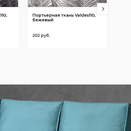
10,
Портьерная ткань Valdes110,
Порт
бежевый
гол
202 руб.
202 