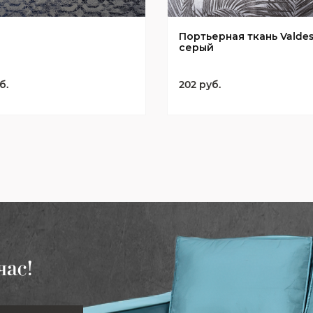
Портьерная ткань Valdes1
серый
б.
202 руб.
час!