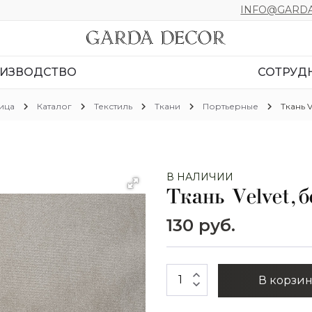
INFO@GARDA
ИЗВОДСТВО
СОТРУД
chevron_right
chevron_right
chevron_right
chevron_right
chevron_right
ица
Каталог
Текстиль
Ткани
Портьерные
Ткань 
В НАЛИЧИИ
Ткань Velvet, 
130 руб.
expand_less
В корзи
expand_more