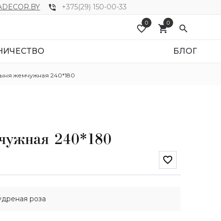
DECOR.BY
+375(29) 150-00-33
phone_in_talk
0
0
favorite_border
shopping_cart
search
НИЧЕСТВО
БЛОГ
ыня жемчужная 240*180
чужная 240*180
favorite_border
пудреная роза