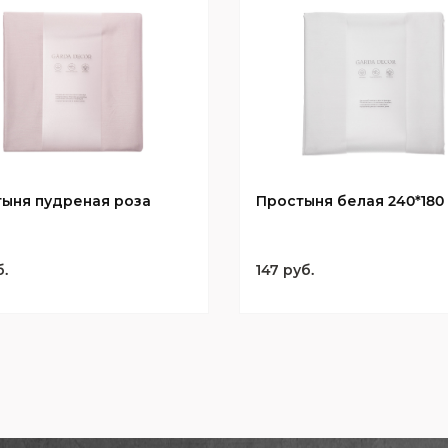
ыня пудреная роза
Простыня белая 240*180
б.
147 руб.