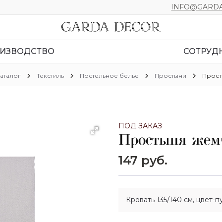
INFO@GARDA
ИЗВОДСТВО
СОТРУД
chevron_right
chevron_right
chevron_right
chevron_right
аталог
Текстиль
Постельное белье
Простыни
Прост
ПОД ЗАКАЗ
Простыня жем
147 руб.
Кровать 135/140 см, цвет-