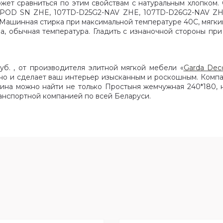
ожет сравниться по этим свойствам с натуральным хлопком.
POD SN ZHE, 107TD-D25G2-NAV ZHE, 107TD-D26G2-NAV ZHE
ашинная стирка при максимальной температуре 40С, мягки
а, обычная температура. Гладить с изнаночной стороны при
уб. , от производителя элитной мягкой мебели «
Garda Dec
 но и сделает ваш интерьер изысканным и роскошным. Комп
ина можно найти не только Простыня жемчужная 240*180, 
анспортной компанией по всей Беларуси.