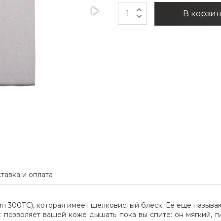
expand_less
В корзи
expand_more
тавка и оплата
ин 300ТС), которая имеет шелковистый блеск. Ее еще называ
к позволяет вашей коже дышать пока вы спите: он мягкий, 