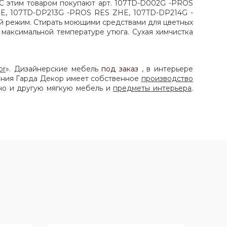
 С этим товаром покупают арт. 107TD-D002G -PROS
, 107TD-DP213G -PROS RES ZHE, 107TD-DP214G -
й режим. Стирать моющими средствами для цветных
 максимальной температуре утюга. Сухая химчистка
or
». Дизайнерские мебель
под заказ
, в интерьере
ания Гарда Декор имеет собственное
производство
но и другую мягкую мебель и
предметы интерьера
.