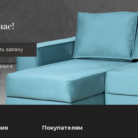
час!
нных в
и
ния
Покупателям