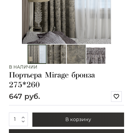
В НАЛИЧИИ
Портьера Mirage бронза
275*260
647 руб.
favorite_border
expand_less
В корзину
expand_more