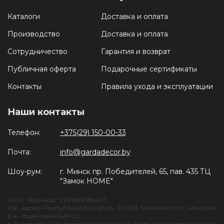
Каталоги
Доставка и оплата
Производство
Доставка и оплата
Сотрудничество
Гарантия и возврат
Публичная оферта
Подарочные сертификаты
Контакты
Правила ухода и эксплуатации
Наши контакты
Телефон:
+375(29) 150-00-33
Почта:
info@gardadecor.by
Шоу-рум:
г. Минск пр. Победителей, 65, пав. 435 ТЦ
"Замок HOME"
ООО "Фурниш". УНПт692185427
Юр. адрес: Республика Беларусь, 223018, Минская обл., Минский
р-н, Ждановичский с/с,
д. Тарасово, Тарасовский переезд, д.3, часть административного