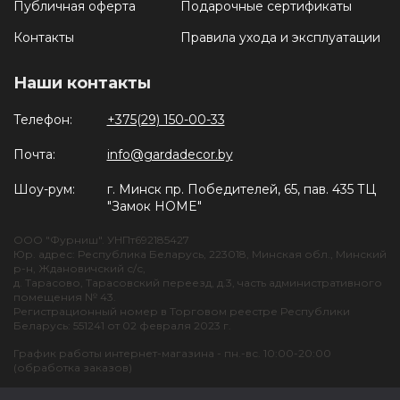
Публичная оферта
Подарочные сертификаты
Контакты
Правила ухода и эксплуатации
Наши контакты
Телефон:
+375(29) 150-00-33
Почта:
info@gardadecor.by
Шоу-рум:
г. Минск пр. Победителей, 65, пав. 435 ТЦ
"Замок HOME"
ООО "Фурниш". УНПт692185427
Юр. адрес: Республика Беларусь, 223018, Минская обл., Минский
р-н, Ждановичский с/с,
д. Тарасово, Тарасовский переезд, д.3, часть административного
помещения № 43.
Регистрационный номер в Торговом реестре Республики
Беларусь: 551241 от 02 февраля 2023 г.
График работы интернет-магазина - пн.-вс. 10:00-20:00
(обработка заказов)