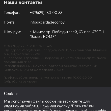
Наши контакты
Телефон:
+375(29) 150-00-33
Почта:
info@gardadecor.by
Шоу-рум:
г. Минск пр. Победителей, 65, пав. 435 ТЦ
"Замок HOME"
ООО "Фурниш". УНПт692185427
Юр. адрес: Республика Беларусь, 223018, Минская обл., Минский
р-н, Ждановичский с/с,
д. Тарасово, Тарасовский переезд, д.3, часть административного
помещения № 43.
Регистрационный номер в Торговом реестре Республики
Беларусь: 551241 от 02 февраля 2023 г.
График работы интернет-магазина - пн.-вс. 10:00-20:00
(обработка заказов)
Cookies
Мы используем файлы cookie на этом сайте для
улучшения работы. Нажимая кнопку "Принять" вы
Политика конфиденциальности
соглашаетесь с политикой использования файлов cookie