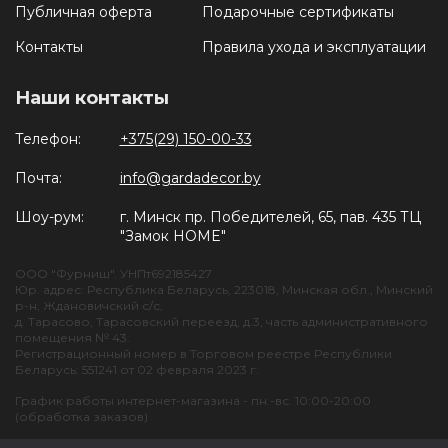
Публичная оферта
Подарочные сертификаты
Контакты
Правила ухода и эксплуатации
Наши контакты
Телефон:
+375(29) 150-00-33
Почта:
info@gardadecor.by
Шоу-рум:
г. Минск пр. Победителей, 65, пав. 435 ТЦ
"Замок HOME"
ООО "Фурниш". УНПт692185427
Юр. адрес: Республика Беларусь, 223018, Минская обл., Минский
р-н, Ждановичский с/с,
д. Тарасово, Тарасовский переезд, д.3, часть административного
помещения № 43.
Регистрационный номер в Торговом реестре Республики
Беларусь: 551241 от 02 февраля 2023 г.
График работы интернет-магазина - пн.-вс. 10:00-20:00
(обработка заказов)