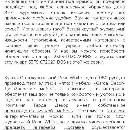
Выполненный с имитацией под мрамор, он прекрасно
подойдет под любое современное убранство дома.
Этот журнальный столик высокий, поэтому его
применение особенно удобно. Вам не придется низко
наклоняться к столешнице при чаепитии с гостями или
семьей. Использовать такой белый круглый журнальный
столик можно и в сугубо декоративных целях. Благодаря
изящности исполнения, качественным материалам в
составе такой предмет украсит любой интерьер
наилучшим образом. У нас вы можете приобрести
обеденный стол арт. 33FS-DT3022-BBS и журнальный
столик арт. 33FS-CT2029-BBS из этой же серии.
Купить Стол журнальный Pearl White - цена 1080 руб. , от
производителя элитной мягкой мебели «
Garda Decor
».
Дизайнерские мебель
в наличии
, в интерьере
обеспечат ваш дом не только комфортом и уютом, но и
сделает ваш интерьер изысканным и роскошным.
Компания Гарда Декор имеет собственное
производство мягкой мебель
. Поэтому в
каталоге
интернет-магазина можно найти не только Стол
журнальный Pearl White, но и другую мягкую мебель и
предметы интерьера
.
Доставка
осуществляется