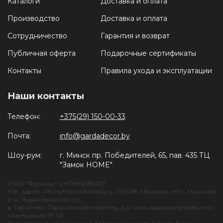
Каталоги
Доставка и оплата
Производство
Доставка и оплата
Сотрудничество
Гарантия и возврат
Публичная оферта
Подарочные сертификаты
Контакты
Правила ухода и эксплуатации
Наши контакты
Телефон:
+375(29) 150-00-33
Почта:
info@gardadecor.by
Шоу-рум:
г. Минск пр. Победителей, 65, пав. 435 ТЦ
"Замок HOME"
ООО "Фурниш". УНПт692185427
Юр. адрес: Республика Беларусь, 223018, Минская обл., Минский
р-н, Ждановичский с/с,
д. Тарасово, Тарасовский переезд, д.3, часть административного
помещения № 43.