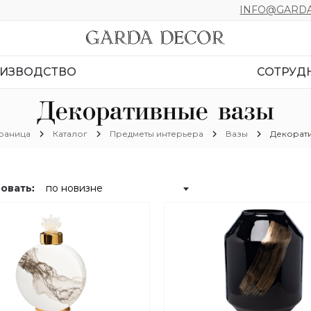
INFO@GARDA
ИЗВОДСТВО
СОТРУД
Декоративные вазы
chevron_right
chevron_right
chevron_right
chevron_right
траница
Каталог
Предметы интерьера
Вазы
Декорат
овать: