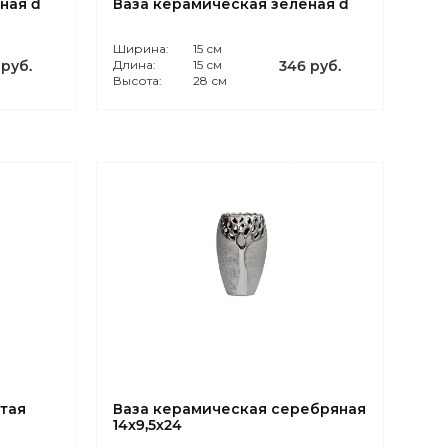
ная d
Ваза керамическая зеленая d
Ширина:
15 см
 руб.
Длина:
15 см
346 руб.
Высота:
28 см
тая
Ваза керамическая серебряная
14х9,5х24