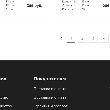
:
10 см
Ширина:
15 см
10 см
389 руб.
Длина:
15 см
266
21 см
Высота:
59 см
chevron_left
1
2
3
4
ния
Покупателям
Доставка и оплата
ство
Доставка и оплата
чество
Гарантия и возврат