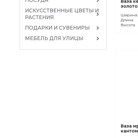
chevron_right
ПОСУДА
Ваза к
золото
ИСКУССТВЕННЫЕ ЦВЕТЫ И
chevron_right
Ширина
РАСТЕНИЯ
Длина:
Высота:
chevron_right
ПОДАРКИ И СУВЕНИРЫ
chevron_right
МЕБЕЛЬ ДЛЯ УЛИЦЫ
Ваза м
канто