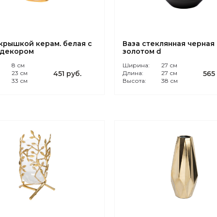
 крышкой керам. белая с
Ваза стеклянная черная 
 декором
золотом d
:
8 см
Ширина:
27 см
23 см
451 руб.
Длина:
27 см
565
33 см
Высота:
38 см