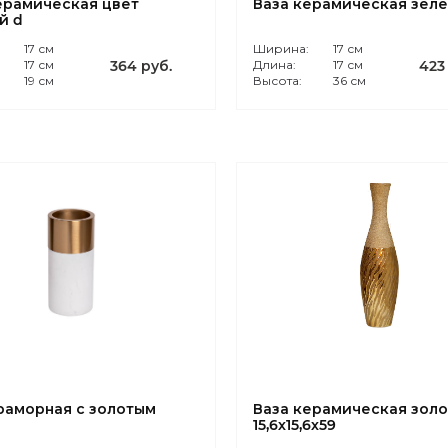
ерамическая цвет
Ваза керамическая зеле
й d
:
17 см
Ширина:
17 см
17 см
364 руб.
Длина:
17 см
423
19 см
Высота:
36 см
раморная с золотым
Ваза керамическая золо
м
15,6х15,6х59