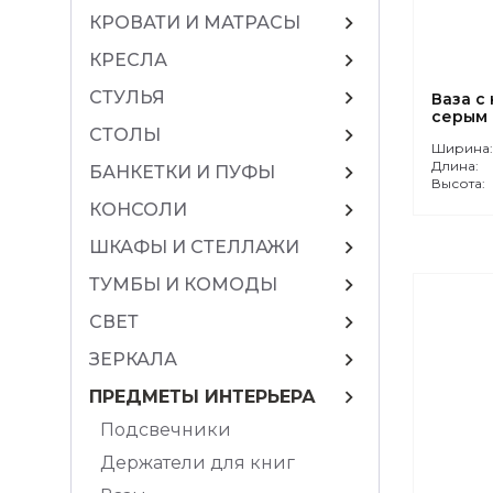
chevron_right
КРОВАТИ И МАТРАСЫ
chevron_right
КРЕСЛА
chevron_right
СТУЛЬЯ
Ваза с
серым
chevron_right
СТОЛЫ
Ширина
Длина:
chevron_right
БАНКЕТКИ И ПУФЫ
Высота:
chevron_right
КОНСОЛИ
chevron_right
ШКАФЫ И СТЕЛЛАЖИ
chevron_right
ТУМБЫ И КОМОДЫ
chevron_right
СВЕТ
chevron_right
ЗЕРКАЛА
chevron_right
ПРЕДМЕТЫ ИНТЕРЬЕРА
Подсвечники
Держатели для книг