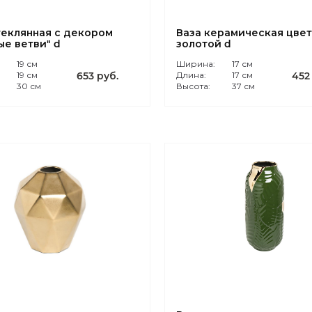
теклянная с декором
Ваза керамическая цвет
ые ветви" d
золотой d
:
19 см
Ширина:
17 см
19 см
653 руб.
Длина:
17 см
452
30 см
Высота:
37 см