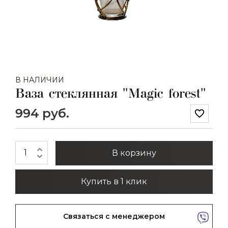
В НАЛИЧИИ
Ваза стеклянная "Magic forest"
994 руб.
favorite_border
expand_less
В корзину
expand_more
Купить в 1 клик
Связаться с менеджером