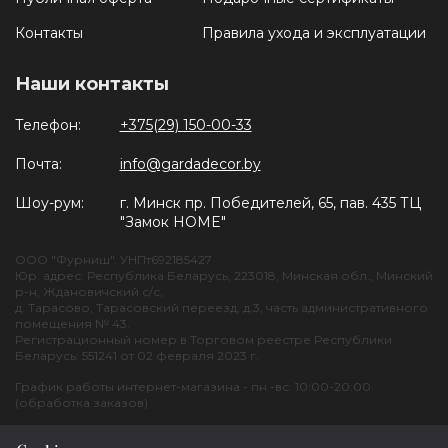
Контакты
Правила ухода и эксплуатации
Наши контакты
Телефон:
+375(29) 150-00-33
Почта:
info@gardadecor.by
Шоу-рум:
г. Минск пр. Победителей, 65, пав. 435 ТЦ
"Замок HOME"
ООО "Фурниш". УНПт692185427
Юр. адрес: Республика Беларусь, 223018, Минская обл., Минский
р-н, Ждановичский с/с,
д. Тарасово, Тарасовский переезд, д.3, часть административного
помещения № 43.
Регистрационный номер в Торговом реестре Республики
Беларусь: 551241 от 02 февраля 2023 г.
График работы интернет-магазина - пн.-вс. 10:00-20:00
(обработка заказов)