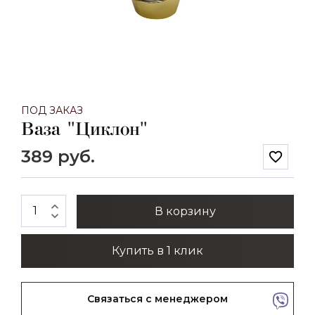
ПОД ЗАКАЗ
Ваза "Циклон"
389 руб.
favorite_border
expand_less
В корзину
expand_more
Купить в 1 клик
Связаться с менеджером