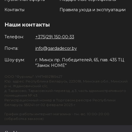
Контакты
Правила ухода и эксплуатации
Наши контакты
Телефон:
+375(29) 150-00-33
Почта:
info@gardadecor.by
Шоу-рум:
г. Минск пр. Победителей, 65, пав. 435 ТЦ
"Замок HOME"
ООО "Фурниш". УНПт692185427
Юр. адрес: Республика Беларусь, 223018, Минская обл., Минский
р-н, Ждановичский с/с,
д. Тарасово, Тарасовский переезд, д.3, часть административного
помещения № 43.
Регистрационный номер в Торговом реестре Республики
Беларусь: 551241 от 02 февраля 2023 г.
График работы интернет-магазина - пн.-вс. 10:00-20:00
(обработка заказов)