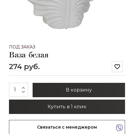
ПОД ЗАКАЗ
Ваза белая
274 руб.
favorite_border
expand_less
В корзину
expand_more
Купить в 1 клик
Связаться с менеджером