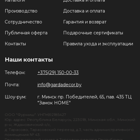
Каталоги
Доставка и оплата
Производство
Доставка и оплата
Сотрудничество
Гарантия и возврат
Публичная оферта
Подарочные сертификаты
Контакты
Правила ухода и эксплуатации
Наши контакты
Телефон:
+375(29) 150-00-33
Почта:
info@gardadecor.by
Шоу-рум:
г. Минск пр. Победителей, 65, пав. 435 ТЦ
"Замок HOME"
ООО "Фурниш". УНПт692185427
Юр. адрес: Республика Беларусь, 223018, Минская обл., Минский
р-н, Ждановичский с/с,
д. Тарасово, Тарасовский переезд, д.3, часть административного
помещения № 43.
Регистрационный номер в Торговом реестре Республики