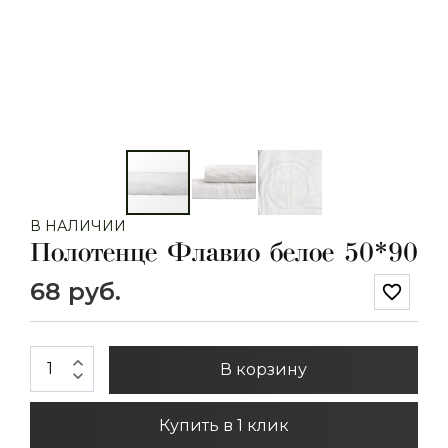
В НАЛИЧИИ
Полотенце Флавио белое 50*90
68 руб.
favorite_border
expand_less
В корзину
expand_more
Купить в 1 клик