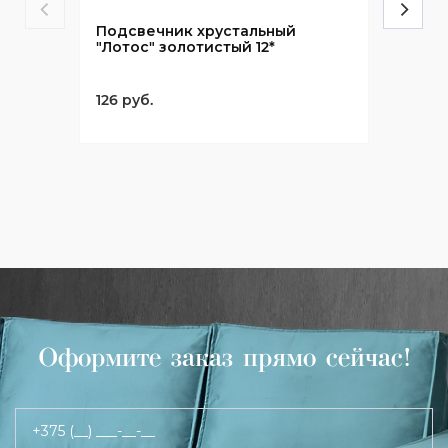
Подсвечник хрустальный
"Лотос" золотистый 12*
126 руб.
Оформите заказ прямо сейчас!
+375 (__) ___-__-__