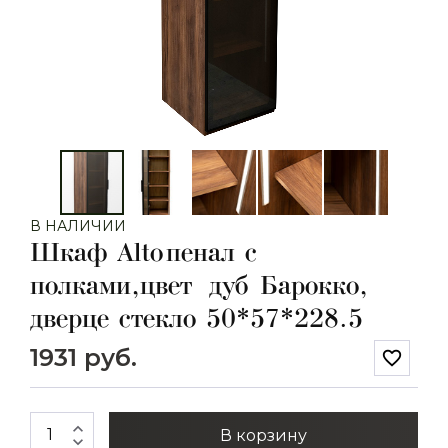
В НАЛИЧИИ
Шкаф Alto пенал c
полками,цвет дуб Барокко,
дверце стекло 50*57*228.5
1931 руб.
favorite_border
expand_less
В корзину
expand_more