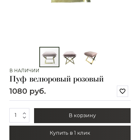
В НАЛИЧИИ
Пуф велюровый розовый
1080 руб.
favorite_border
expand_less
В корзину
expand_more
Купить в 1 клик