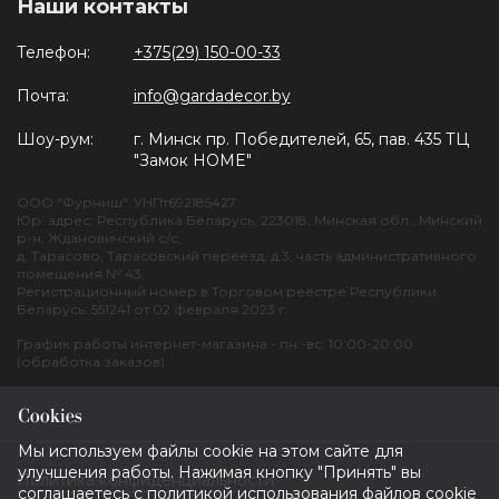
Наши контакты
Телефон:
+375(29) 150-00-33
Почта:
info@gardadecor.by
Шоу-рум:
г. Минск пр. Победителей, 65, пав. 435 ТЦ
"Замок HOME"
ООО "Фурниш". УНПт692185427
Юр. адрес: Республика Беларусь, 223018, Минская обл., Минский
р-н, Ждановичский с/с,
д. Тарасово, Тарасовский переезд, д.3, часть административного
помещения № 43.
Регистрационный номер в Торговом реестре Республики
Беларусь: 551241 от 02 февраля 2023 г.
График работы интернет-магазина - пн.-вс. 10:00-20:00
(обработка заказов)
Cookies
Мы используем файлы cookie на этом сайте для
улучшения работы. Нажимая кнопку "Принять" вы
Политика конфиденциальности
соглашаетесь с политикой использования файлов cookie