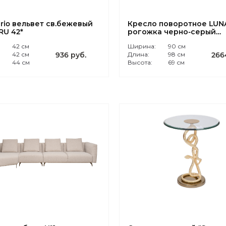
rio вельвет св.бежевый
Кресло поворотное LUN
RU 42*
рогожка черно-серый
Santo1606-CHSER
:
42 см
Ширина:
90 см
42 см
936 руб.
Длина:
98 см
266
44 см
Высота:
69 см