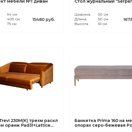
кт мебели №1 диван
Стол журнальный "Serpen
:
94 см
Ширина:
50 см
409 см
15480 руб.
Длина:
50 см
167
75 см
Высота:
61 см
Trevi 230М(К) трехм раскл
Банкетка Prima 160 на м
ом оранж Pad31+Lattice
опорах серо-бежевая Р