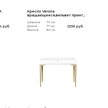
A
Кресло Verona
вращающееся,вельвет принт
листья Valdes110-BEG/бронза
Ширина:
70 см
4 руб.
Длина:
77 см
2556 руб.
Высота:
80 см