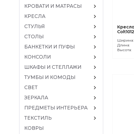
chevron_right
КРОВАТИ И МАТРАСЫ
chevron_right
КРЕСЛА
chevron_right
СТУЛЬЯ
Кресло
Colt101
chevron_right
СТОЛЫ
Ширина
Длина:
chevron_right
БАНКЕТКИ И ПУФЫ
Высота:
chevron_right
КОНСОЛИ
chevron_right
ШКАФЫ И СТЕЛЛАЖИ
chevron_right
ТУМБЫ И КОМОДЫ
chevron_right
СВЕТ
chevron_right
ЗЕРКАЛА
chevron_right
ПРЕДМЕТЫ ИНТЕРЬЕРА
chevron_right
ТЕКСТИЛЬ
КОВРЫ