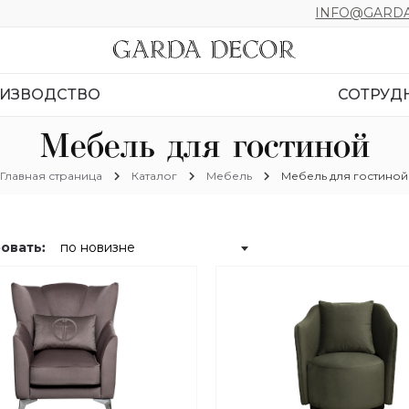
INFO@GARDA
ИЗВОДСТВО
СОТРУД
Мебель для гостиной
chevron_right
chevron_right
chevron_right
Главная страница
Каталог
Мебель
Мебель для гостиной
овать: