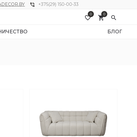
DECOR.BY
+375(29) 150-00-33
phone_in_talk
0
0
favorite_border
shopping_cart
search
НИЧЕСТВО
БЛОГ