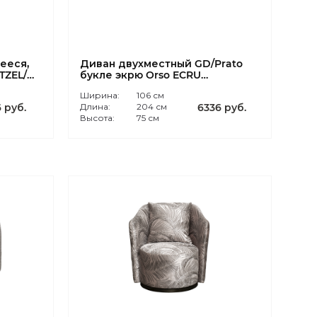
ееся,
Диван двухместный GD/Prato
TZEL/
букле экрю Orso ECRU
204*106**75
Ширина:
106 см
 руб.
Длина:
204 см
6336 руб.
Высота:
75 см