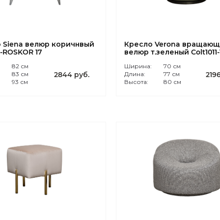
 Siena велюр коричнвый
Кресло Verona вращающ
2-ROSKOR 17
велюр т.зеленый Colt1011-
бронза
:
82 см
Ширина:
70 см
83 см
2844 руб.
Длина:
77 см
2196
93 см
Высота:
80 см