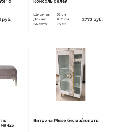
te" d
Консоль белая
Ширина:
55 см
8 руб.
Длина:
100 см
2772 руб.
Высота:
75 см
етал
Витрина Plisse белая/золото
оман23