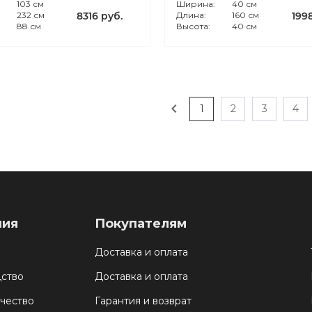
:
103 см
Ширина:
40 см
232 см
8316 руб.
Длина:
160 см
199
88 см
Высота:
40 см
chevron_left
1
2
3
4
ния
Покупателям
Доставка и оплата
ство
Доставка и оплата
чество
Гарантия и возврат