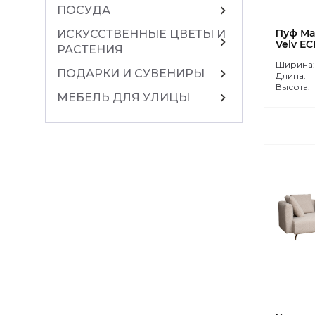
chevron_right
ПОСУДА
Пуф Ma
ИСКУССТВЕННЫЕ ЦВЕТЫ И
chevron_right
Velv EC
РАСТЕНИЯ
Ширина
chevron_right
ПОДАРКИ И СУВЕНИРЫ
Длина:
Высота:
chevron_right
МЕБЕЛЬ ДЛЯ УЛИЦЫ