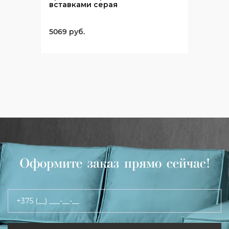
вставками серая
5069 руб.
Оформите заказ прямо сейчас!
+375 (__) ___-__-__