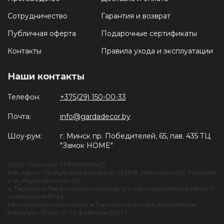
Сотрудничество
Гарантия и возврат
Публичная оферта
Подарочные сертификаты
Контакты
Правила ухода и эксплуатации
Наши контакты
Телефон:
+375(29) 150-00-33
Почта:
info@gardadecor.by
Шоу-рум:
г. Минск пр. Победителей, 65, пав. 435 ТЦ
"Замок HOME"
ООО "Фурниш". УНПт692185427
Юр. адрес: Республика Беларусь, 223018, Минская обл., Минский
р-н, Ждановичский с/с,
д. Тарасово, Тарасовский переезд, д.3, часть административного
помещения № 43.
Регистрационный номер в Торговом реестре Республики
Беларусь: 551241 от 02 февраля 2023 г.