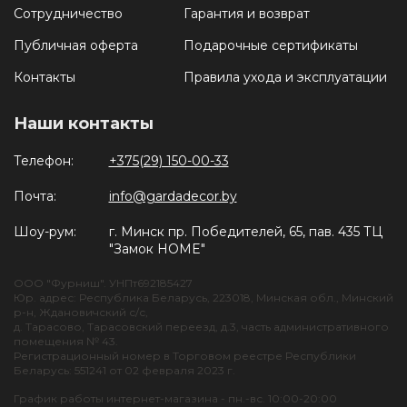
Сотрудничество
Гарантия и возврат
Публичная оферта
Подарочные сертификаты
Контакты
Правила ухода и эксплуатации
Наши контакты
Телефон:
+375(29) 150-00-33
Почта:
info@gardadecor.by
Шоу-рум:
г. Минск пр. Победителей, 65, пав. 435 ТЦ
"Замок HOME"
ООО "Фурниш". УНПт692185427
Юр. адрес: Республика Беларусь, 223018, Минская обл., Минский
р-н, Ждановичский с/с,
д. Тарасово, Тарасовский переезд, д.3, часть административного
помещения № 43.
Регистрационный номер в Торговом реестре Республики
Беларусь: 551241 от 02 февраля 2023 г.
График работы интернет-магазина - пн.-вс. 10:00-20:00