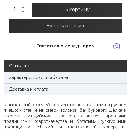
expand_less
В корзину
expand_more
Купить в 1 клик
Связаться с менеджером
Описание
Характеристики и габариты
Доставка и оплата
Изысканный ковер Wilton изготовлен в Индии на ручном
ткацком станке из смеси волокон бамбукового шёлка и
шерсти. Индийские мастера славятся древними
традициями ковроткачества и богатыми культурными
традициями. Мягкий и шелковистый ковер из