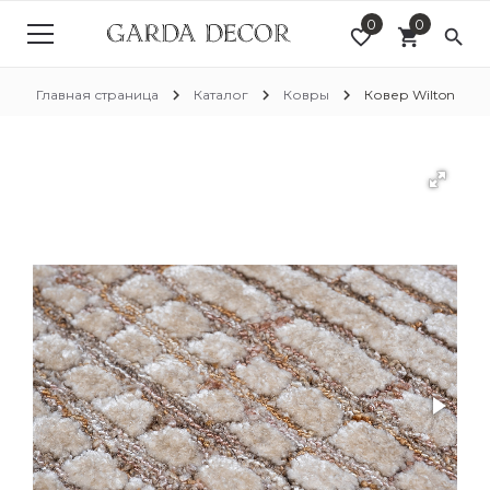
0
0
favorite_border
shopping_cart
search
chevron_right
chevron_right
chevron_right
Главная страница
Каталог
Ковры
Ковер Wilton