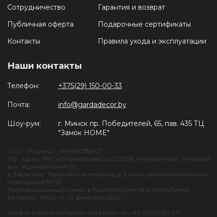
Сотрудничество
Гарантия и возврат
Публичная оферта
Подарочные сертификаты
Контакты
Правила ухода и эксплуатации
Наши контакты
Телефон:
+375(29) 150-00-33
Почта:
info@gardadecor.by
Шоу-рум:
г. Минск пр. Победителей, 65, пав. 435 ТЦ
"Замок HOME"
ООО "Фурниш". УНПт692185427
Юр. адрес: Республика Беларусь, 223018, Минская обл., Минский
р-н, Ждановичский с/с,
д. Тарасово, Тарасовский переезд, д.3, часть административного
помещения № 43.
Регистрационный номер в Торговом реестре Республики
Беларусь: 551241 от 02 февраля 2023 г.
График работы интернет-магазина - пн.-вс. 10:00-20:00