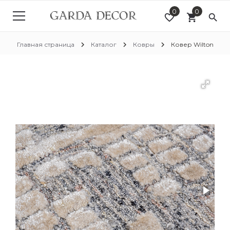
0
0
favorite_border
shopping_cart
search
chevron_right
chevron_right
chevron_right
Главная страница
Каталог
Ковры
Ковер Wilton