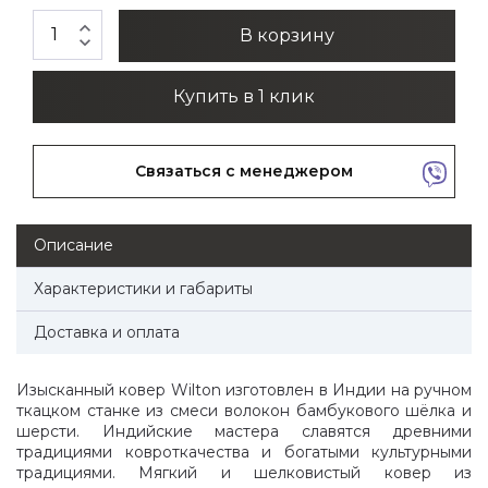
expand_less
В корзину
expand_more
Купить в 1 клик
Связаться с менеджером
Описание
Характеристики и габариты
Доставка и оплата
Изысканный ковер Wilton изготовлен в Индии на ручном
ткацком станке из смеси волокон бамбукового шёлка и
шерсти. Индийские мастера славятся древними
традициями ковроткачества и богатыми культурными
традициями. Мягкий и шелковистый ковер из