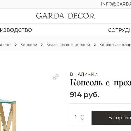
INFO@GARDA
ИЗВОДСТВО
СОТРУД
chevron_right
chevron_right
chevron_right
аталог
Консоли
Классические консоли
Консоль с прозр
В НАЛИЧИИ
Консоль с про
914 руб.
expand_less
В корзи
expand_more