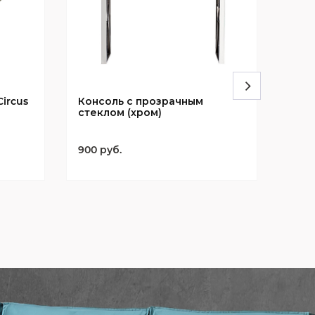
ircus
Консоль с прозрачным
Кон
стеклом (хром)
900 руб.
1879