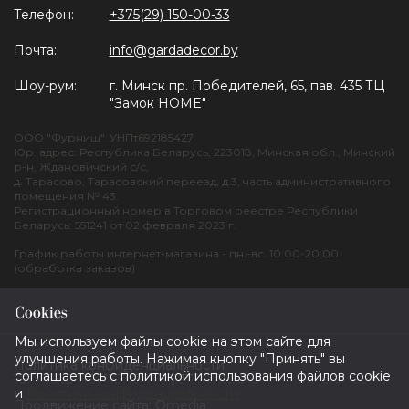
Телефон:
+375(29) 150-00-33
Почта:
info@gardadecor.by
Шоу-рум:
г. Минск пр. Победителей, 65, пав. 435 ТЦ
"Замок HOME"
ООО "Фурниш". УНПт692185427
Юр. адрес: Республика Беларусь, 223018, Минская обл., Минский
р-н, Ждановичский с/с,
д. Тарасово, Тарасовский переезд, д.3, часть административного
помещения № 43.
Регистрационный номер в Торговом реестре Республики
Беларусь: 551241 от 02 февраля 2023 г.
График работы интернет-магазина - пн.-вс. 10:00-20:00
(обработка заказов)
Cookies
Мы используем файлы cookie на этом сайте для
улучшения работы. Нажимая кнопку "Принять" вы
Политика конфиденциальности
соглашаетесь с политикой использования файлов cookie
и
Политики конфиденциальности
Продвижение сайта:
Qmedia