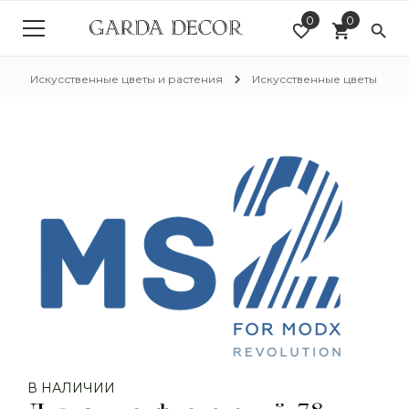
0
0
favorite_border
shopping_cart
search
chevron_right
chevron_right
chevron_right
г
Искусственные цветы и растения
Искусственные цветы
В НАЛИЧИИ