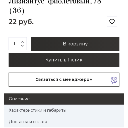
Лизиантус фиолетовый, 78
(36)
22 руб.
favorite_border
expand_less
В корзину
expand_more
Купить в 1 клик
Связаться с менеджером
Описание
Характеристики и габариты
Доставка и оплата