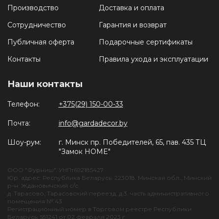
Производство
Доставка и оплата
Сотрудничество
Гарантия и возврат
Публичная оферта
Подарочные сертификаты
Контакты
Правила ухода и эксплуатации
Наши контакты
Телефон:
+375(29) 150-00-33
Почта:
info@gardadecor.by
Шоу-рум:
г. Минск пр. Победителей, 65, пав. 435 ТЦ
"Замок HOME"
ООО "Фурниш". УНПт692185427
Юр. адрес: Республика Беларусь, 223018, Минская обл., Минский
р-н, Ждановичский с/с,
д. Тарасово, Тарасовский переезд, д.3, часть административного
помещения № 43.
Регистрационный номер в Торговом реестре Республики
Беларусь: 551241 от 02 февраля 2023 г.