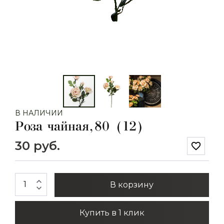
В НАЛИЧИИ
Роза чайная, 80 (12)
30 руб.
favorite_border
expand_less
В корзину
expand_more
Купить в 1 клик