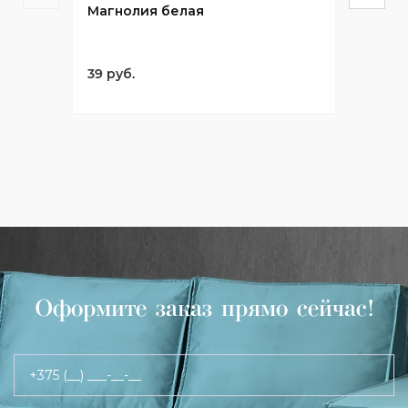
Магнолия белая
39 руб.
Оформите заказ прямо сейчас!
+375 (__) ___-__-__