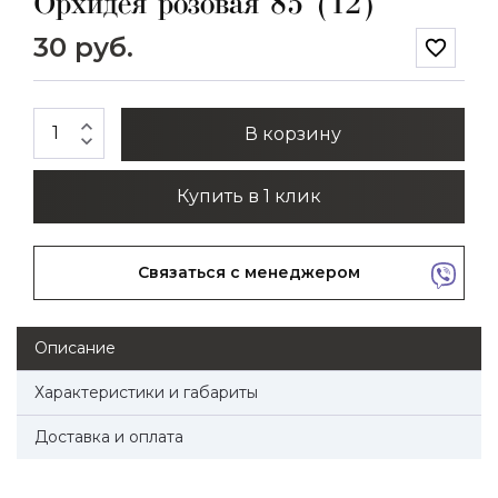
Орхидея розовая 85 (12)
30 руб.
favorite_border
expand_less
В корзину
expand_more
Купить в 1 клик
Связаться с менеджером
Описание
Характеристики и габариты
Доставка и оплата