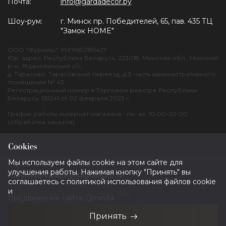
Почта:
info@gardadecor.by
Шоу-рум:
г. Минск пр. Победителей, 65, пав. 435 ТЦ
"Замок HOME"
ООО "Фурниш". УНПт692185427
Юр. адрес: Республика Беларусь, 223018, Минская обл., Минский
р-н, Ждановичский с/с,
д. Тарасово, Тарасовский переезд, д.3, часть административного
помещения № 43.
Регистрационный номер в Торговом реестре Республики
Беларусь: 551241 от 02 февраля 2023 г.
График работы интернет-магазина - пн.-вс. 10:00-20:00
(обработка заказов)
Cookies
Мы используем файлы cookie на этом сайте для
улучшения работы. Нажимая кнопку "Принять" вы
Политика конфиденциальности
соглашаетесь с политикой использования файлов cookie
и
Политики конфиденциальности
Продвижение сайта:
Qmedia
Принять
Разработка сайта — dev.grizzly.by