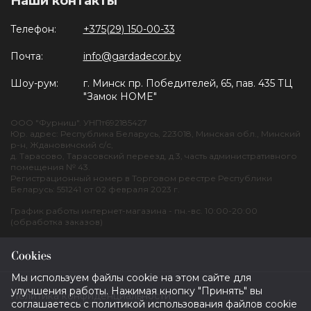
Наши контакты
Телефон:
+375(29) 150-00-33
Почта:
info@gardadecor.by
Шоу-рум:
г. Минск пр. Победителей, 65, пав. 435 ТЦ
"Замок HOME"
ООО "Фурниш". УНПт692185427
Юр. адрес: Республика Беларусь, 223018, Минская обл., Минский
р-н, Ждановичский с/с,
д. Тарасово, Тарасовский переезд, д.3, часть административного
помещения № 43.
Регистрационный номер в Торговом реестре Республики
Беларусь: 551241 от 02 февраля 2023 г.
График работы интернет-магазина - пн.-вс. 10:00-20:00
(обработка заказов)
Cookies
Мы используем файлы cookie на этом сайте для
улучшения работы. Нажимая кнопку "Принять" вы
Политика конфиденциальности
соглашаетесь с политикой использования файлов cookie