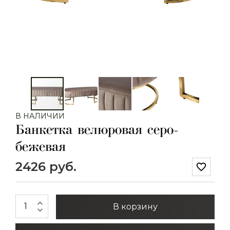
В НАЛИЧИИ
Банкетка велюровая серо-
бежевая
2426 руб.
favorite_border
expand_less
В корзину
expand_more