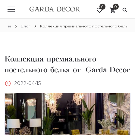
0
0
favorite_border
shopping_cart
search
chevron_right
chevron_right
раница
Блог
Коллекция премиального постельного белья от 
Коллекция премиального
постельного белья от Garda Decor
access_time
2022-04-15